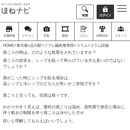
togg
navi
店舗情報
クチコミ
写真
動画
コラム
診療項目
スタッフ
HOME
>
東京都
>
品川駅
>
リフレ鍼灸整骨院
>
コラム
>コラム詳細
肩こりの時は、どのような処置をされていますか？
肩こりの症状を、シップを貼って和らげている方も多いのではない
でしょうか？
肩がこった時にシップを貼る場合は、
温シップと冷シップのどちらが良いかご存知ですか？
肩こりと言っても、症状は様々です。
わかりやすく言えば、慢性の肩こりは温め、急性期で炎症と痛みに
伴う動きの制限を伴う肩こりは冷やした方が
良いと理解してもらえばいいでしょう。