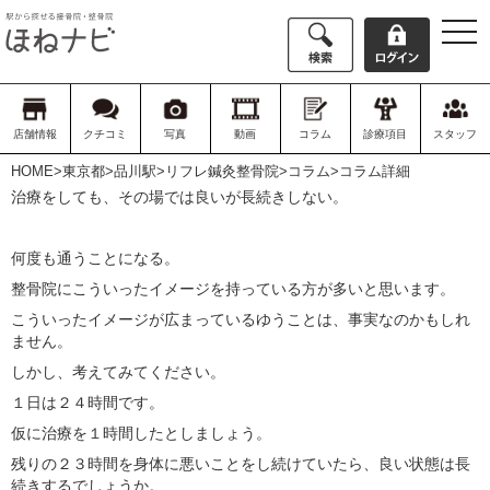
togg
navi
店舗情報
クチコミ
写真
動画
コラム
診療項目
スタッフ
HOME
>
東京都
>
品川駅
>
リフレ鍼灸整骨院
>
コラム
>コラム詳細
治療をしても、その場では良いが長続きしない。
何度も通うことになる。
整骨院にこういったイメージを持っている方が多いと思います。
こういったイメージが広まっているゆうことは、事実なのかもしれ
ません。
しかし、考えてみてください。
１日は２４時間です。
仮に治療を１時間したとしましょう。
残りの２３時間を身体に悪いことをし続けていたら、良い状態は長
続きするでしょうか。