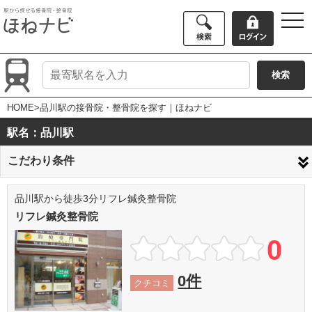
togg
navi
HOME
>品川駅の接骨院・整骨院を探す｜ほねナビ
駅名：品川駅
こだわり条件
品川駅から徒歩3分リフレ鍼灸整骨院
リフレ鍼灸整骨院
0
0件
クチコミ