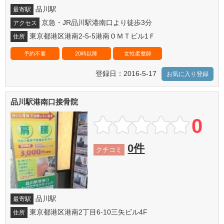
品川駅
最寄駅
京急・JR品川駅港南口より徒歩3分
アクセス
東京都港区港南2-5-5港南ＯＭＴビル1Ｆ
住所
予約不要
20時以降
女性柔整師
登録日：2016-5-17
お気に入り登録
品川駅港南口接骨院
0
0件
クチコミ
品川駅
最寄駅
東京都港区港南2丁目6-10三矢ビル4F
住所