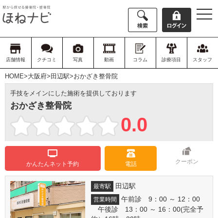
togg
navi
店舗情報
クチコミ
写真
動画
コラム
診療項目
スタッフ
HOME
>
大阪府
>
田辺駅
>おかざき整骨院
手技をメインにした施術を提供しております
おかざき整骨院
0.0
クーポン
かんたんネット予約
電話
田辺駅
最寄駅
午前診 9：00 ～ 12：00
営業時間
午後診 13：00 ～ 16：00(完全予