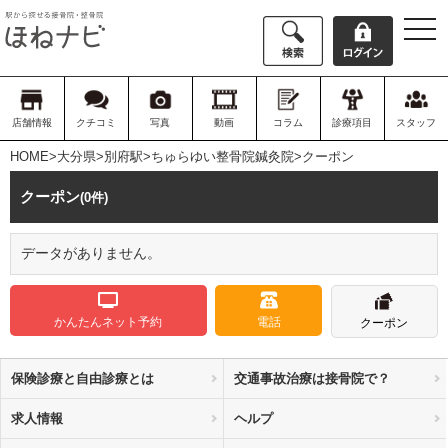
togg
navi
店舗情報
クチコミ
写真
動画
コラム
診療項目
スタッフ
HOME
>
大分県
>
別府駅
>
ちゅらゆい整骨院鍼灸院
>クーポン
クーポン
(0件)
データがありません。
かんたんネット予約
電話
クーポン
保険診療と自由診療とは
交通事故治療は接骨院で？
求人情報
ヘルプ