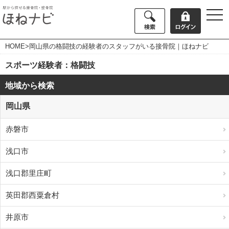
togg
navi
HOME
>岡山県の格闘技の経験者のスタッフがいる接骨院｜ほねナビ
スポーツ経験者：格闘技
地域から検索
岡山県
赤磐市
浅口市
浅口郡里庄町
英田郡西粟倉村
井原市