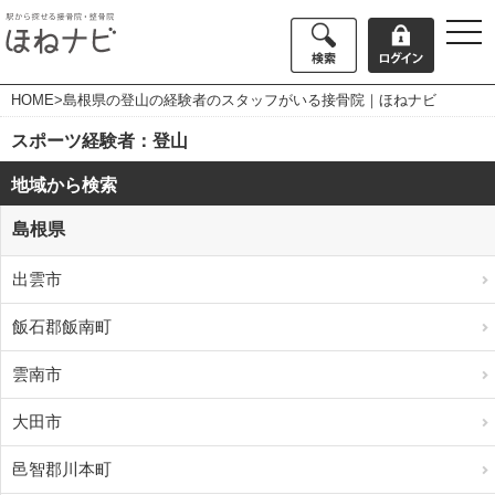
togg
navi
HOME
>島根県の登山の経験者のスタッフがいる接骨院｜ほねナビ
スポーツ経験者：登山
地域から検索
島根県
出雲市
飯石郡飯南町
雲南市
大田市
邑智郡川本町