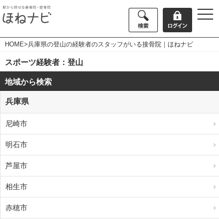
togg
navi
HOME
>兵庫県の登山の経験者のスタッフがいる接骨院｜ほねナビ
スポーツ経験者：登山
地域から検索
兵庫県
尼崎市
明石市
芦屋市
相生市
赤穂市