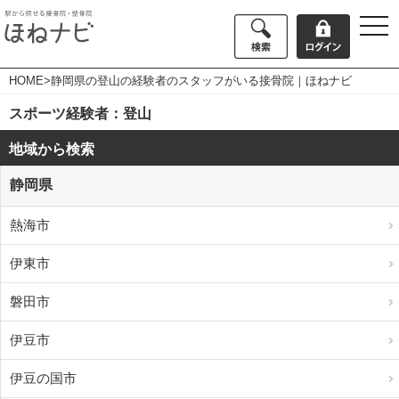
togg
navi
HOME
>静岡県の登山の経験者のスタッフがいる接骨院｜ほねナビ
スポーツ経験者：登山
地域から検索
静岡県
熱海市
伊東市
磐田市
伊豆市
伊豆の国市