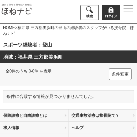
togg
navi
HOME
>福井県 三方郡美浜町の登山の経験者のスタッフがいる接骨院｜ほ
ねナビ
スポーツ経験者：登山
地域：福井県 三方郡美浜町
全0件のうち 0-0件 を表示
条件変更
条件に合致する情報が見つかりませんでした。
保険診療と自由診療とは
交通事故治療は接骨院で？
求人情報
ヘルプ