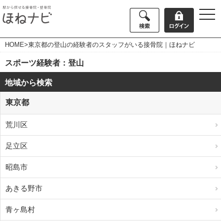
togg
navi
HOME
>東京都の登山の経験者のスタッフがいる接骨院｜ほねナビ
スポーツ経験者：登山
地域から検索
東京都
荒川区
足立区
昭島市
あきる野市
青ヶ島村