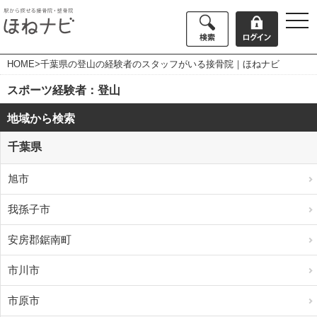
togg
navi
HOME
>千葉県の登山の経験者のスタッフがいる接骨院｜ほねナビ
スポーツ経験者：登山
地域から検索
千葉県
旭市
我孫子市
安房郡鋸南町
市川市
市原市