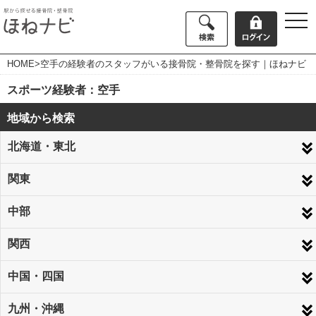
togg
navi
HOME
>空手の経験者のスタッフがいる接骨院・整骨院を探す｜ほねナビ
スポーツ経験者：空手
地域から検索
北海道・東北
関東
中部
関西
中国・四国
九州・沖縄