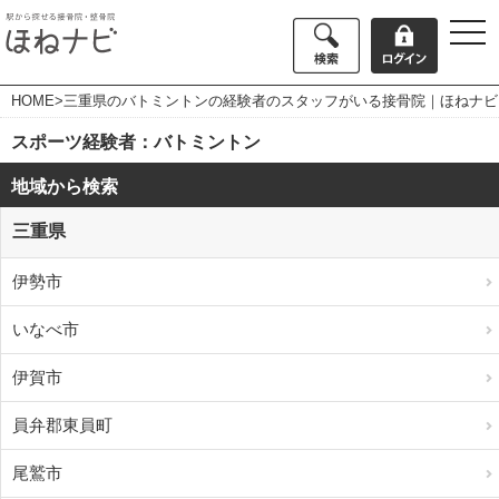
togg
navi
HOME
>三重県のバトミントンの経験者のスタッフがいる接骨院｜ほねナビ
スポーツ経験者：バトミントン
地域から検索
三重県
伊勢市
いなべ市
伊賀市
員弁郡東員町
尾鷲市