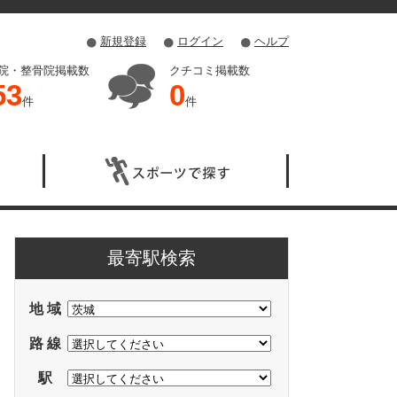
新規登録
ログイン
ヘルプ
院・整骨院掲載数
クチコミ掲載数
53
0
件
件
最寄駅検索
地 域
路 線
駅