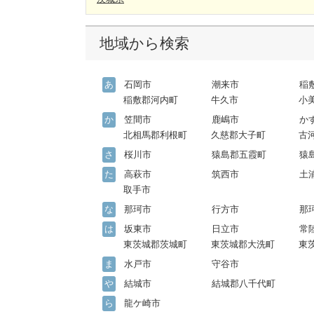
地域から検索
あ
石岡市
潮来市
稲
稲敷郡河内町
牛久市
小
か
笠間市
鹿嶋市
か
北相馬郡利根町
久慈郡大子町
古
さ
桜川市
猿島郡五霞町
猿
た
高萩市
筑西市
土
取手市
な
那珂市
行方市
那
は
坂東市
日立市
常
東茨城郡茨城町
東茨城郡大洗町
東
ま
水戸市
守谷市
や
結城市
結城郡八千代町
ら
龍ケ崎市