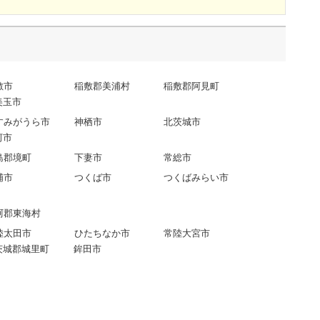
敷市
稲敷郡美浦村
稲敷郡阿見町
美玉市
すみがうら市
神栖市
北茨城市
河市
島郡境町
下妻市
常総市
浦市
つくば市
つくばみらい市
珂郡東海村
陸太田市
ひたちなか市
常陸大宮市
茨城郡城里町
鉾田市