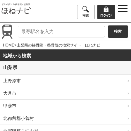
togg
navi
HOME
>山梨県の接骨院・整骨院の検索サイト｜ほねナビ
地域から検索
山梨県
上野原市
大月市
甲斐市
北都留郡小菅村
北都留郡丹波山村